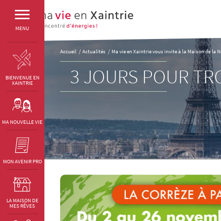
MENU
Accueil
Actualités
Ma vie en Xaintrie vous invite à la Maison de la 
3 JOURS POUR TR
BIENVENUE EN
XAINTRIE
MA NOUVELLE VIE
MON AVENIR PRO
LA MAISON DE
MES RÊVES